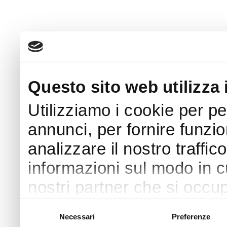
Questo sito web utilizza 
Utilizziamo i cookie per p
annunci, per fornire funzio
analizzare il nostro traffic
informazioni sul modo in cui
nostri partner che si occup
pubblicità e social media,
Selezione
Necessari
Preferenze
del
con altre informazioni che 